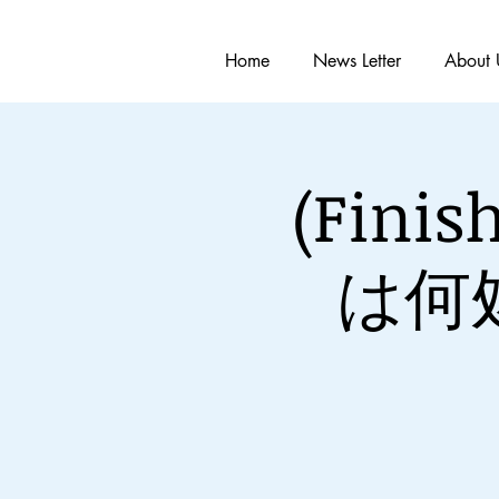
Home
News Letter
About 
(Fin
は何