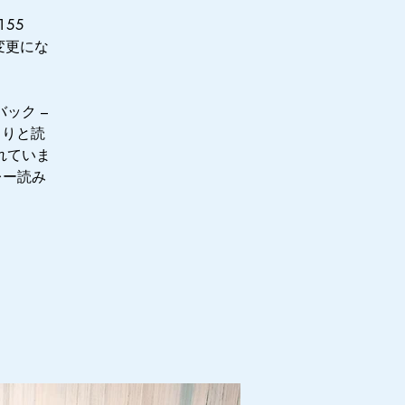
155
に変更にな
バック –
さらりと読
れていま
レー読み