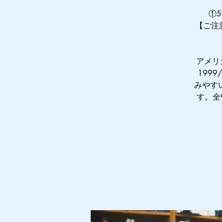
①5
【ご注意
アメリカ
1999
みやす
す。全