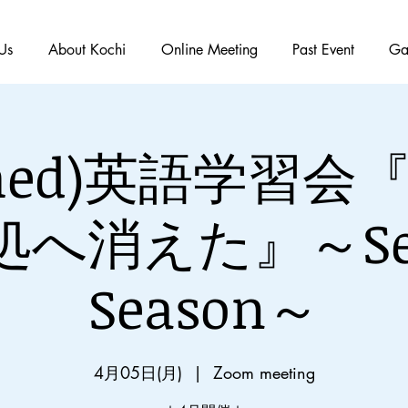
Us
About Kochi
Online Meeting
Past Event
Ga
ished)英語学習
処へ消えた』～Sec
Season～
4月05日(月)
  |  
Zoom meeting