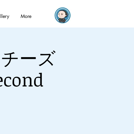
llery
More
会『チーズ
ond