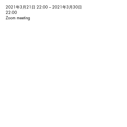
2021年3月21日 22:00 – 2021年3月30日
22:00
Zoom meeting
Share This Event
© 2024 Kochi International Youth
Exchange Organization