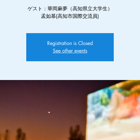
ゲスト：華岡麻夢（高知県立大学生）
孟如慕(高知市国際交流員)
Registration is Closed
See other events