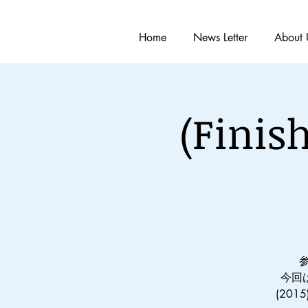
Home
News Letter
About 
(Fin
今回
(20