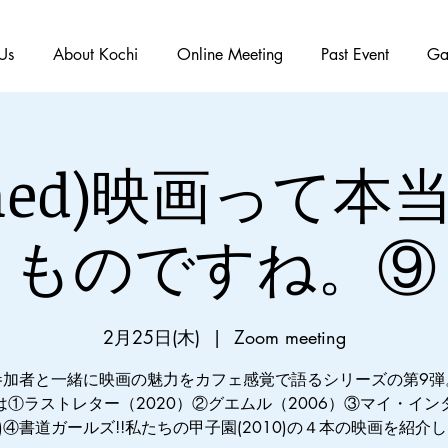
Us
About Kochi
Online Meeting
Past Event
Ga
ished)映画って
ものですね。⑨
2月25日(木)
  |  
Zoom meeting
参加者と一緒に映画の魅力をカフェ感覚で語るシリーズの第9弾
は①ラストレター（2020）②グエムル（2006）③マイ・イン
15)④書道ガールズ!!私たちの甲子園(2010)の４本の映画を紹介