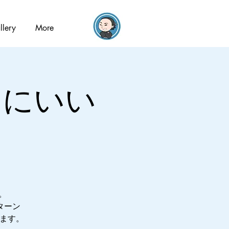
llery
More
本当にいい
。
ターン
します。