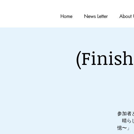
Home
News Letter
About 
(Fin
参加者
晴ら
憶〜」