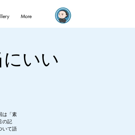
llery
More
本当にいい
回は「素
舌の記
ついて語