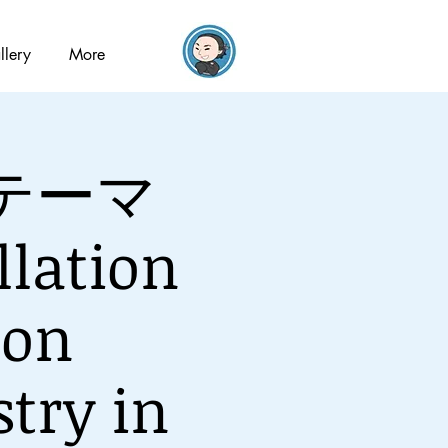
llery
More
②テーマ
lation
 on
try in