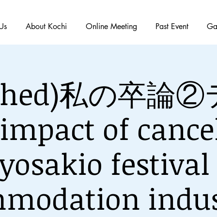
Us
About Kochi
Online Meeting
Past Event
Ga
nished)私の卒論
impact of cancel
 yosakio festival
modation indus