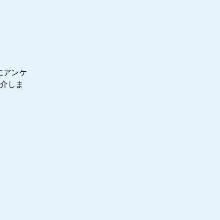
e」
にアンケ
介しま