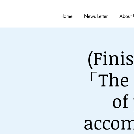
Home
News Letter
About 
(Fi
「The 
of
accom