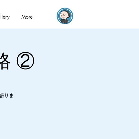
llery
More
格 ②
語りま