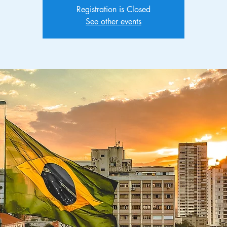
Registration is Closed
See other events