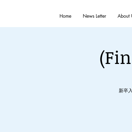
Home
News Letter
About 
(F
新卒