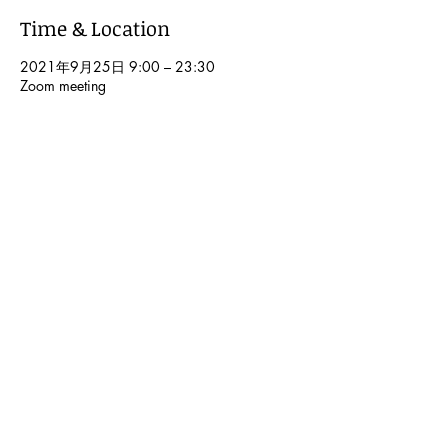
Time & Location
2021年9月25日 9:00 – 23:30
Zoom meeting
Share This Event
© 2024 Kochi International Youth
Exchange Organization