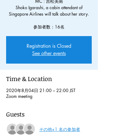
MC : 吉松美南
Shoko Igarashi, a cabin attendant of
Singapore Airlines will talk about her story.
参加者数：16名
Registration is Closed
See other events
Time & Location
2020年8月04日 21:00 – 22:00 JST
Zoom meeting
Guests
その他+1 名の参加者