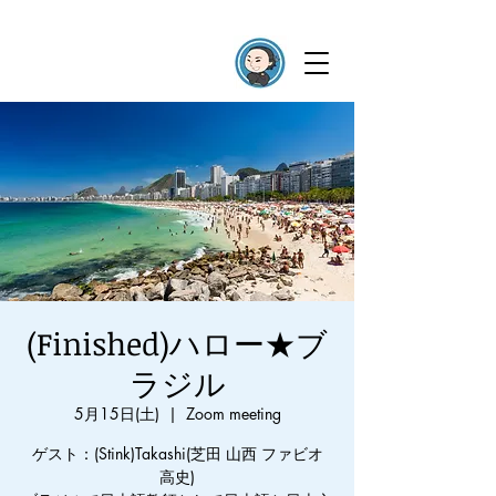
(Finished)ハロー★ブ
ラジル
5月15日(土)
  |  
Zoom meeting
ゲスト：(Stink)Takashi(芝田 山西 ファビオ
高史)