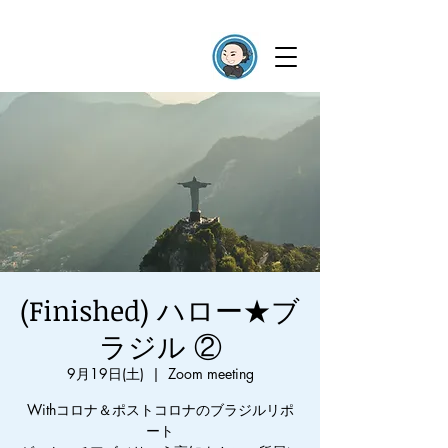
(Finished) ハロー★ブ
ラジル ②
9月19日(土)
  |  
Zoom meeting
Withコロナ＆ポストコロナのブラジルリポ
ート