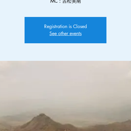
MC：吉松美南
Registration is Closed
See other events