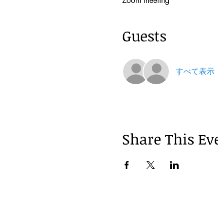
Zoom meeting
Guests
すべて表示
Share This Ev