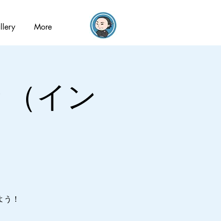
llery
More
歩き（イン
よう！