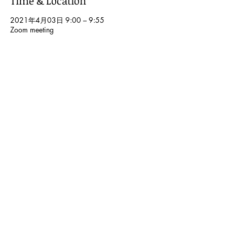
Time & Location
2021年4月03日 9:00 – 9:55
Zoom meeting
Share This Event
© 2024 Kochi International Youth
Exchange Organization