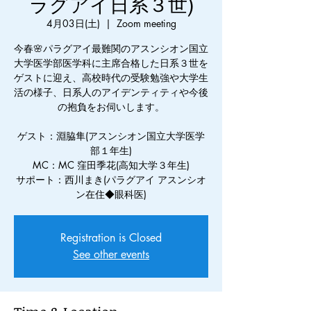
ラグアイ日系３世)
4月03日(土)
  |  
Zoom meeting
今春🌸パラグアイ最難関のアスンシオン国立
大学医学部医学科に主席合格した日系３世を
ゲストに迎え、高校時代の受験勉強や大学生
活の様子、日系人のアイデンティティや今後
の抱負をお伺いします。
ゲスト：淵脇隼(アスンシオン国立大学医学
部１年生)
MC：MC 窪田季花(高知大学３年生)
サポート：西川まき(パラグアイ アスンシオ
ン在住◆眼科医)
Registration is Closed
See other events