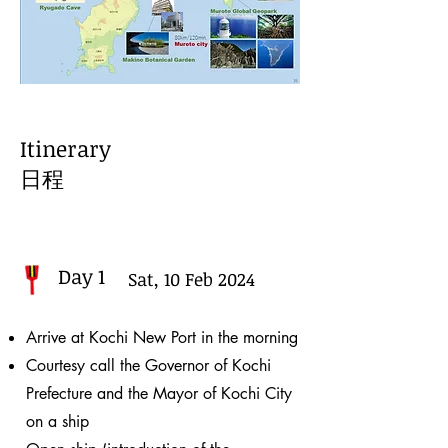
Itinerary
日程
Day 1
Sat, 10 Feb 2024
Arrive at Kochi New Port in the morning
Courtesy call the Governor of Kochi
Prefecture and the Mayor of Kochi City
on a ship