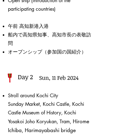
Open ship (introduction of the
participating countries)
午前 高知新港入港​
船内で高知県知事、高知市長の表敬訪
問
オープンシップ（参加国の国紹介）
Day 2
Sun, 11 Feb 2024
Stroll around Kochi City
Sunday Market, Kochi Castle, Kochi
Castle Museum of History, Kochi
, Hirome
Yosakoi Joho Koryukan, Tram
Ichiba, Harimayabashi bridge