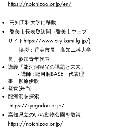
https://noichizoo.or.jp/en/
高知工科大学に移動
香美市長表敬訪問 (香美市ウェブ
サイト
https://www.city.kami.lg.jp/)
挨拶：香美市長、高知工科大学
長、参加青年代表​
講義「龍河洞観光の課題と未来」
- 講師 : 龍河洞BASE 代表理
事 柳原伊吹
昼食(弁当)
​龍河洞を探索
https://ryugadou.or.jp/
高知県立のいち動物公園を散策
https://noichizoo.or.jp/