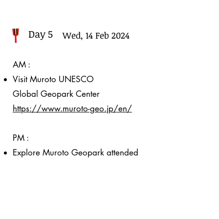
Day 5
Wed, 14 Feb 2024
AM :
Visit Muroto
UNESCO
Global
Geopark Center
https://www.muroto-geo.jp/en/
P
M :
Explore Muroto Geopark attended
by students of Muroto High School
Visit Muroto
Haikou
Aquarium
Stay i
n Toyo Town （Toyo Shirahama