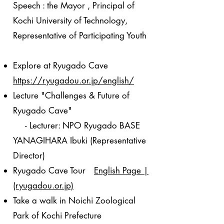
Speech : the Mayor , Principal of
Kochi University of Technology,
Representative of Participating Youth
Explore at Ryugado Cave​
https://ryugadou.or.jp/english/
Lecture "Challenges & Future of
Ryugado Cave"
- Lecturer: NPO Ryugado BASE
YANAGIHARA Ibuki (Representative
Director)
Ryugado Cave Tour
English Page |
(ryugadou.or.jp)
Take a walk in Noichi Zoological
Park of Kochi Prefecture